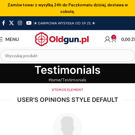
Zamów towar z wysyłką 24h do Paczkomatu dzisiaj, dostawa w
sobotę.
★ DARMOWA WYSYŁKA OD 59 ZŁ ★
0
MENU
0,00
Z
Testimonials
Home
Testimonials
XTEMOS ELEMENT
USER'S OPINIONS STYLE DEFAULT