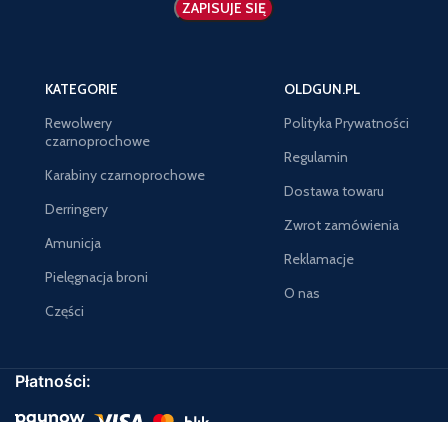
KATEGORIE
OLDGUN.PL
Rewolwery
Polityka Prywatności
czarnoprochowe
Regulamin
Karabiny czarnoprochowe
Dostawa towaru
Derringery
Zwrot zamówienia
Amunicja
Reklamacje
Pielęgnacja broni
O nas
Części
Płatności: