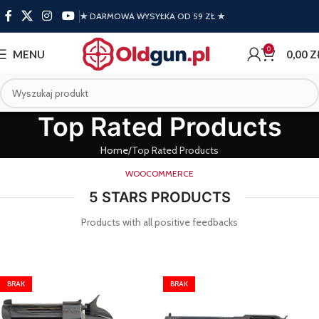
★ DARMOWA WYSYŁKA OD 59 ZŁ ★
0
MENU
0,00
Z
Top Rated Products
Home
Top Rated Products
WOOCOMMERCE
5 STARS PRODUCTS
Products with all positive feedbacks
BRAK
BRAK