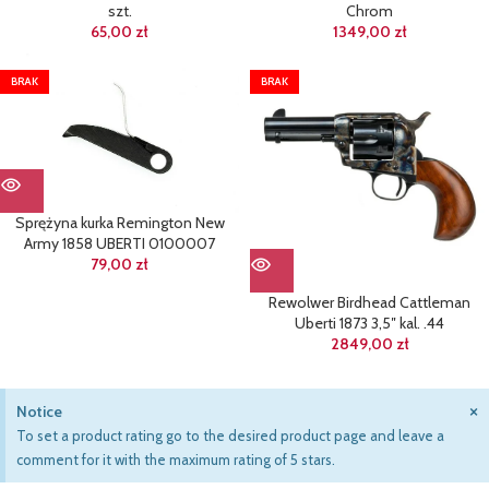
szt.
Chrom
65,00
zł
1349,00
zł
BRAK
BRAK
Sprężyna kurka Remington New
Army 1858 UBERTI 0100007
79,00
zł
Rewolwer Birdhead Cattleman
Uberti 1873 3,5″ kal. .44
2849,00
zł
×
Notice
To set a product rating go to the desired product page and leave a
comment for it with the maximum rating of 5 stars.