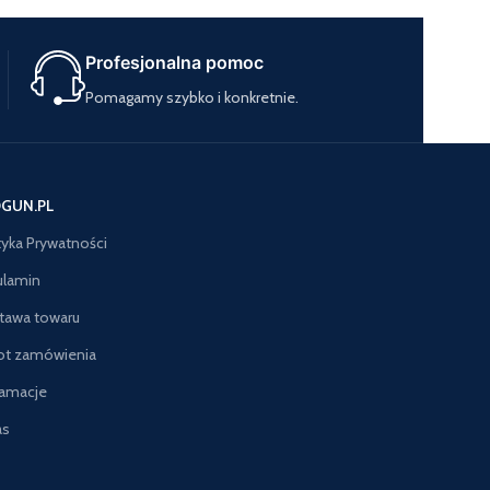
Profesjonalna pomoc
Pomagamy szybko i konkretnie.
GUN.PL
tyka Prywatności
ulamin
tawa towaru
ot zamówienia
lamacje
as