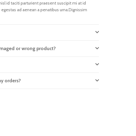
isl id taciti parturient praesent suscipit mi at id
 egestas ad aenean a penatibus urna.Dignissim
 damaged or wrong product?
?
my orders?