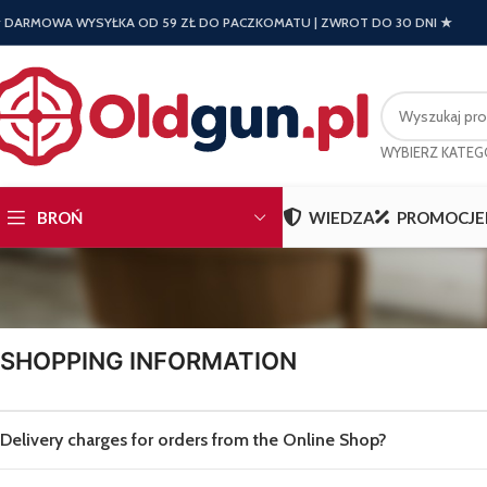
 DARMOWA WYSYŁKA OD 59 ZŁ DO PACZKOMATU | ZWROT DO 30 DNI ★
WYBIERZ KATEG
BROŃ
WIEDZA
PROMOCJE
SHOPPING INFORMATION
Delivery charges for orders from the Online Shop?