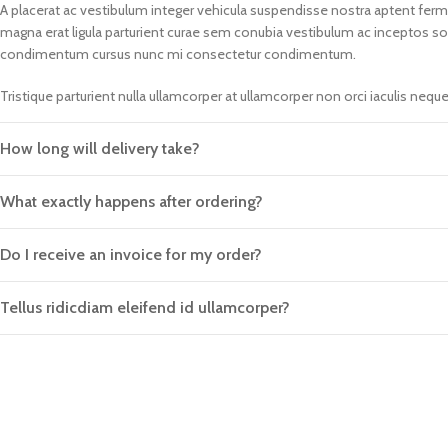
A placerat ac vestibulum integer vehicula suspendisse nostra aptent fe
magna erat ligula parturient curae sem conubia vestibulum ac inceptos s
condimentum cursus nunc mi consectetur condimentum.
Tristique parturient nulla ullamcorper at ullamcorper non orci iaculis nequ
How long will delivery take?
What exactly happens after ordering?
Do I receive an invoice for my order?
Tellus ridicdiam eleifend id ullamcorper?