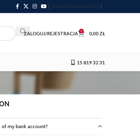
NEWSLETTER
KONTAKT
FAQS
0
ZALOGUJ/REJESTRACJA
0,00
ZŁ
15 819 32 31
ION
n of my bank account?