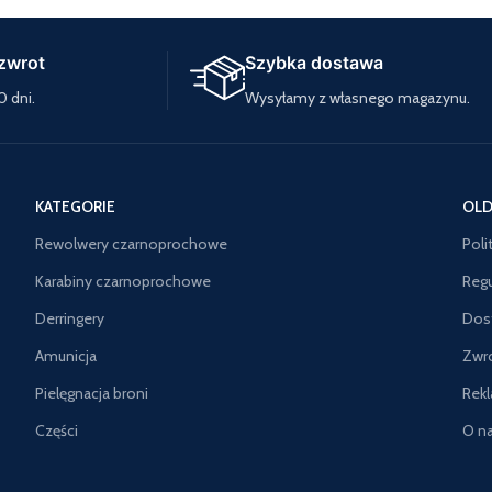
zwrot
Szybka dostawa
0 dni.
Wysyłamy z własnego magazynu.
KATEGORIE
OLD
Rewolwery czarnoprochowe
Poli
Karabiny czarnoprochowe
Reg
Derringery
Dos
Amunicja
Zwr
Pielęgnacja broni
Rek
Części
O n