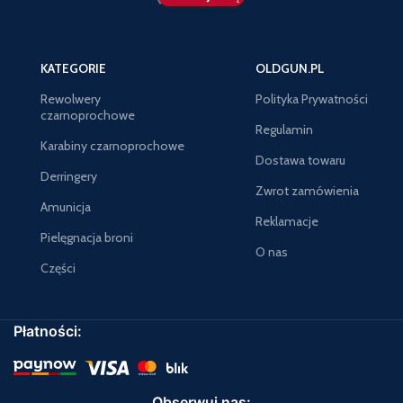
KATEGORIE
OLDGUN.PL
Rewolwery
Polityka Prywatności
czarnoprochowe
Regulamin
Karabiny czarnoprochowe
Dostawa towaru
Derringery
Zwrot zamówienia
Amunicja
Reklamacje
Pielęgnacja broni
O nas
Części
Płatności:
Obserwuj nas: