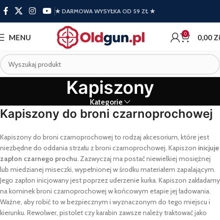
★ DARMOWA WYSYŁKA OD 59 ZŁ ★
0
MENU
0,00
Z
Kapiszony
Kategorie
Kapiszony do broni czarnoprochowej
Kapiszony do broni czarnoprochowej to rodzaj akcesorium, które jest
niezbędne do oddania strzału z broni czarnoprochowej. Kapiszon
inicjuje
zapłon czarnego prochu.
Zazwyczaj ma postać niewielkiej mosiężnej
lub miedzianej miseczki, wypełnionej w środku materiałem zapalającym.
Jego zapłon inicjowany jest poprzez uderzenie kurka. Kapiszon zakładamy
na kominek broni czarnoprochowej w końcowym etapie jej ładowania.
Ważne, aby robić to w bezpiecznym i wyznaczonym do tego miejscu i
kierunku. Rewolwer, pistolet czy karabin zawsze należy traktować jako