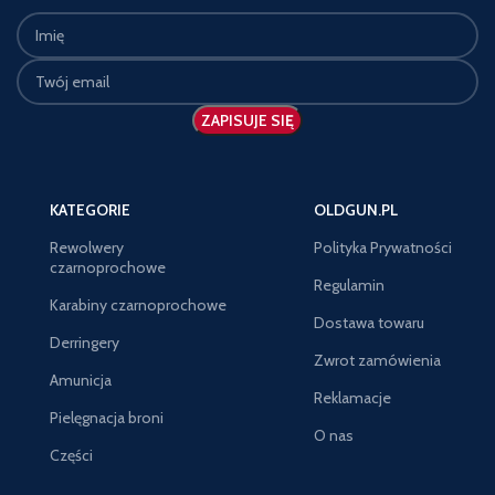
KATEGORIE
OLDGUN.PL
Rewolwery
Polityka Prywatności
czarnoprochowe
Regulamin
Karabiny czarnoprochowe
Dostawa towaru
Derringery
Zwrot zamówienia
Amunicja
Reklamacje
Pielęgnacja broni
O nas
Części