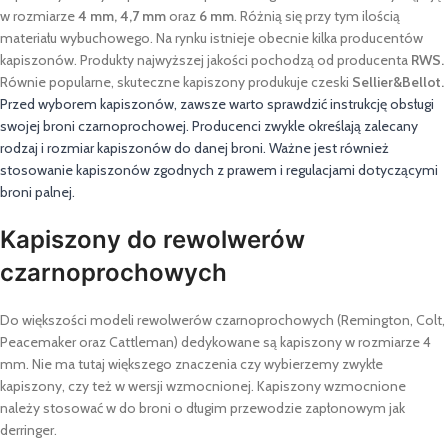
w rozmiarze
4 mm, 4,7 mm
oraz
6 mm
. Różnią się przy tym ilością
materiału wybuchowego. Na rynku istnieje obecnie kilka producentów
kapiszonów. Produkty najwyższej jakości pochodzą od producenta
RWS.
Równie popularne, skuteczne kapiszony produkuje czeski
Sellier&Bellot.
Przed wyborem kapiszonów, zawsze warto sprawdzić instrukcję obsługi
swojej broni czarnoprochowej. Producenci zwykle określają zalecany
rodzaj i rozmiar kapiszonów do danej broni. Ważne jest również
stosowanie kapiszonów zgodnych z prawem i regulacjami dotyczącymi
broni palnej.
Kapiszony do rewolwerów
czarnoprochowych
Do większości modeli rewolwerów czarnoprochowych (Remington, Colt,
Peacemaker oraz Cattleman) dedykowane są kapiszony w rozmiarze 4
mm. Nie ma tutaj większego znaczenia czy wybierzemy zwykłe
kapiszony, czy też w wersji wzmocnionej. Kapiszony wzmocnione
należy stosować w do broni o długim przewodzie zapłonowym jak
derringer.