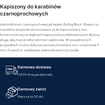
Kapiszony do karabinów
czarnoprochowych
Jednostki broni czarnoprochowej jak karabin Rolling Block, Sharps czy
muszkiety wojskowe dostosowane są do kapiszonów 6 mm.
Konieczność użycia większych kapiszonów podyktowana jest dłuższą
drogą, jaką musi przebyć płomień zapłonowy. W uzasadnionych
przypadkach można dokonać wymiany kominka 6 mm, na kominek 4
mm. Pozwoli to zredukować jednostkowy koszt strzału.
Darmowa dostawa
Od 59 zł na paczkomaty.
Darmowy zwrot
Masz na to 30 dni.