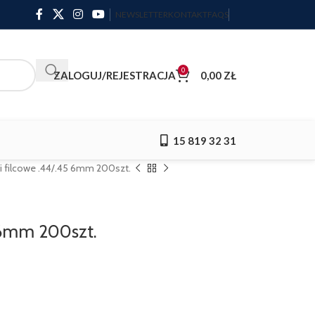
NEWSLETTER
KONTAKT
FAQS
0
ZALOGUJ/REJESTRACJA
0,00
ZŁ
15 819 32 31
ki filcowe .44/.45 6mm 200szt.
5 6mm 200szt.