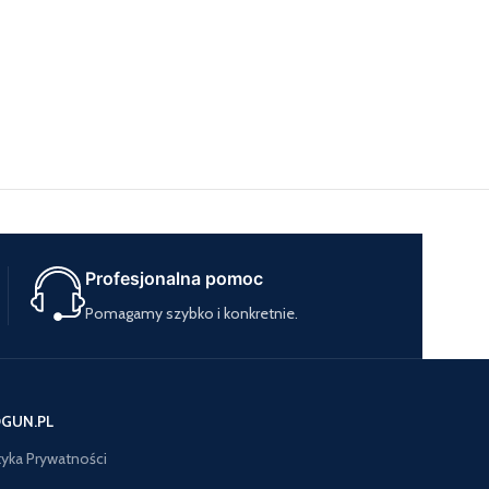
Profesjonalna pomoc
Pomagamy szybko i konkretnie.
GUN.PL
tyka Prywatności