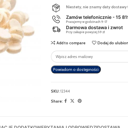
Niestety, nie znamy daty dostawy 
Zamów telefonicznie - 15 81
Pracujemy w godzinach 9-17
Darmowa dostawa i zwrot
Przy zakupie powyżej 59 zł
Add to compare
Dodaj do ulubio
Enter
your
email
Powiadom o dostępności
address
to
join
the
SKU:
12344
waitlist
Share:
for
this
product
MACJE DODATKOWE
PYTANIA I ODPOWIEDZI
DOSTAWA