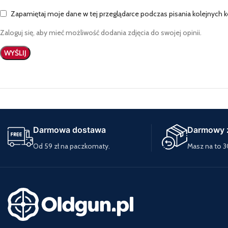
Zapamiętaj moje dane w tej przeglądarce podczas pisania kolejnych 
Zaloguj się, aby mieć możliwość dodania zdjęcia do swojej opinii.
Darmowa dostawa
Darmowy 
Od 59 zł na paczkomaty.
Masz na to 3