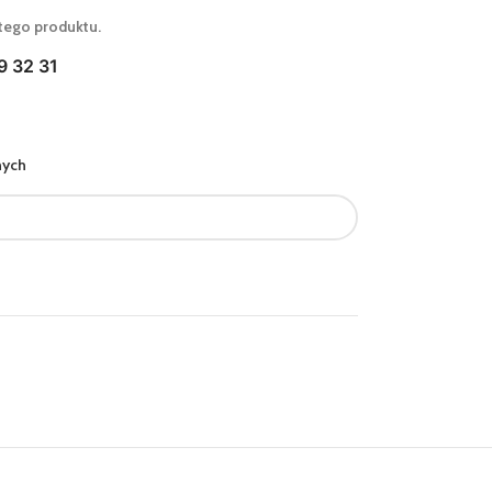
tego produktu.
9 32 31
nych