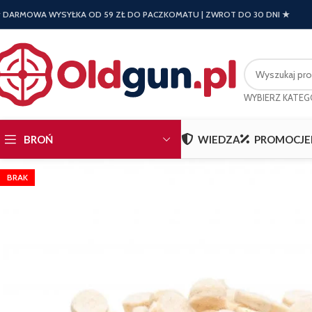
 DARMOWA WYSYŁKA OD 59 ZŁ DO PACZKOMATU | ZWROT DO 30 DNI ★
WYBIERZ KATEG
BROŃ
WIEDZA
PROMOCJE
BRAK