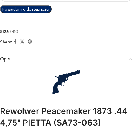
email
Powiadom o dostępności
address
to
join
the
SKU:
3410
waitlist
Share:
for
this
product
Opis
Rewolwer Peacemaker 1873 .44
4,75" PIETTA (SA73-063)