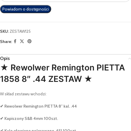
email
Powiadom o dostępności
address
to
join
the
SKU:
ZESTAW125
waitlist
Share:
for
this
product
Opis
★ Rewolwer Remington PIETTA
1858 8″ .44 ZESTAW ★
W skład zestawu wchodzi:
✔ Rewolwer Remington PIETTA 8″ kal. .44
✔ Kapiszony S&B 4mm 100szt.
✔ Kule ołowiane polerowane .451 100szt.