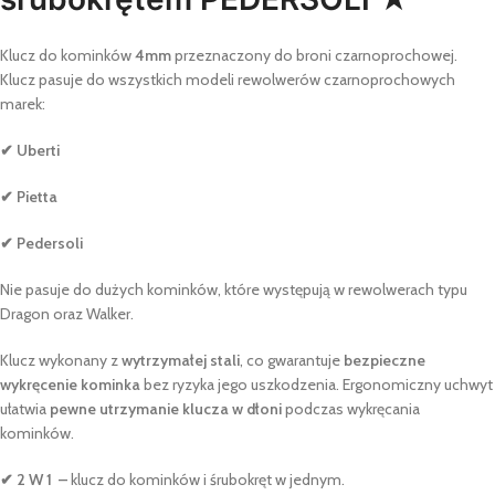
Klucz do kominków
4mm
przeznaczony do broni czarnoprochowej.
Klucz pasuje do wszystkich modeli rewolwerów czarnoprochowych
marek:
✔
Uberti
✔
Pietta
✔
Pedersoli
Nie pasuje do dużych kominków, które występują w rewolwerach typu
Dragon oraz Walker.
Klucz wykonany z
wytrzymałej stali
, co gwarantuje
bezpieczne
wykręcenie kominka
bez ryzyka jego uszkodzenia. Ergonomiczny uchwyt
ułatwia
pewne utrzymanie klucza w dłoni
podczas wykręcania
kominków.
✔ 2 W 1 –
klucz do kominków i śrubokręt w jednym.