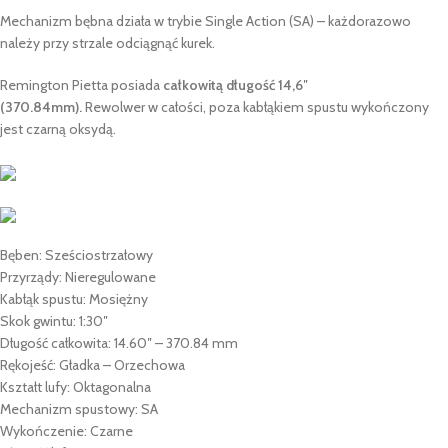
Mechanizm bębna działa w trybie Single Action (SA) – każdorazowo
należy przy strzale odciągnąć kurek.
Remington Pietta posiada
całkowitą długość 14,6″
(370.84mm).
Rewolwer w całości, poza kabłąkiem spustu wykończony
jest czarną oksydą.
Bęben: Sześciostrzałowy
Przyrządy: Nieregulowane
Kabłąk spustu: Mosiężny
Skok gwintu: 1:30″
Długość całkowita: 14.60″ – 370.84 mm
Rękojeść: Gładka – Orzechowa
Kształt lufy: Oktagonalna
Mechanizm spustowy: SA
Wykończenie: Czarne