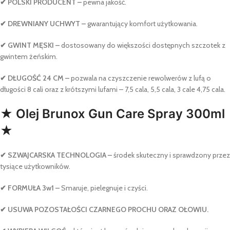
✔ POLSKI PRODUCENT –
pewna jakość.
✔ DREWNIANY UCHWYT –
gwarantujący komfort użytkowania.
✔ GWINT MĘSKI –
dostosowany do większości dostępnych szczotek z
gwintem żeńskim.
✔ DŁUGOŚĆ 24 CM –
pozwala na czyszczenie rewolwerów z lufą o
długości 8 cali oraz z krótszymi lufami – 7,5 cala, 5,5 cala, 3 cale 4,75 cala.
★ Olej Brunox Gun Care Spray 300ml
★
✔ SZWAJCARSKA TECHNOLOGIA –
środek skuteczny i sprawdzony przez
tysiące użytkowników.
✔ FORMUŁA 3w1 –
Smaruje, pielegnuje i czyści.
✔ USUWA POZOSTAŁOŚCI CZARNEGO PROCHU ORAZ OŁOWIU.