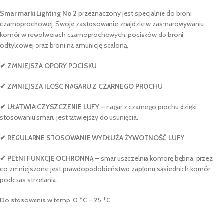
Smar marki Lighting No 2
przeznaczony jest specjalnie do broni
czarnoprochowej. Swoje zastosowanie znajdzie w zasmarowywaniu
komór w rewolwerach czarnoprochowych, pocisków do broni
odtylcowej oraz broni na amunicję scaloną.
✔ ZMNIEJSZA OPORY POCISKU
✔ ZMNIEJSZA ILOŚC NAGARU Z CZARNEGO PROCHU
✔ UŁATWIA CZYSZCZENIE LUFY –
nagar z czarnego prochu dzięki
stosowaniu smaru jest łatwiejszy do usunięcia.
✔ REGULARNE STOSOWANIE WYDŁUŻA ŻYWOTNOŚĆ LUFY
✔ PEŁNI FUNKCJĘ OCHRONNĄ –
smar uszczelnia komorę bębna, przez
co zmniejszone jest prawdopodobieństwo zapłonu sąsiednich komór
podczas strzelania.
Do stosowania w temp. 0 *C – 25 *C