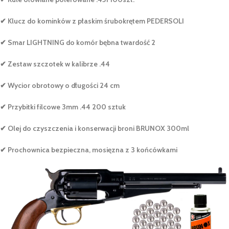
✔ Klucz do kominków z płaskim śrubokrętem PEDERSOLI
✔ Smar LIGHTNING do komór bębna twardość 2
✔ Zestaw szczotek w kalibrze .44
✔ Wycior obrotowy o długości 24 cm
✔ Przybitki filcowe 3mm .44 200 sztuk
✔ Olej do czyszczenia i konserwacji broni BRUNOX 300ml
✔ Prochownica bezpieczna, mosięzna z 3 końcówkami