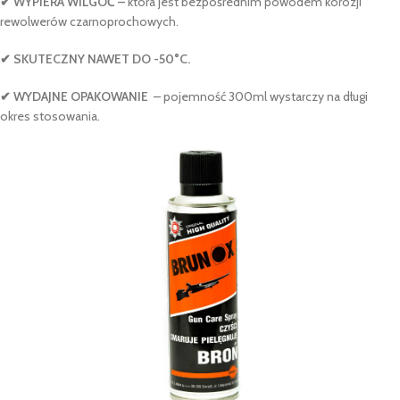
✔ WYPIERA WILGOĆ –
która jest bezpośrednim powodem korozji
rewolwerów czarnoprochowych.
✔ SKUTECZNY NAWET DO -50
°C.
✔ WYDAJNE OPAKOWANIE
– pojemność 300ml wystarczy na długi
okres stosowania.