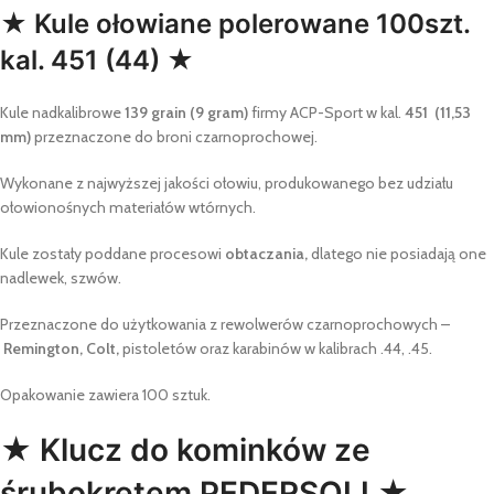
★ Kule ołowiane polerowane 100szt.
kal. 451 (44) ★
Kule nadkalibrowe
139 grain (9 gram)
firmy ACP-Sport w kal.
451 (11,53
mm)
przeznaczone do broni czarnoprochowej.
Wykonane z najwyższej jakości ołowiu, produkowanego bez udziału
ołowionośnych materiałów wtórnych.
Kule zostały poddane procesowi
obtaczania,
dlatego nie posiadają one
nadlewek, szwów.
Przeznaczone do użytkowania z rewolwerów czarnoprochowych –
Remington, Colt,
pistoletów oraz karabinów w kalibrach .44, .45.
Opakowanie zawiera 100 sztuk.
★ Klucz do kominków ze
śrubokrętem PEDERSOLI ★