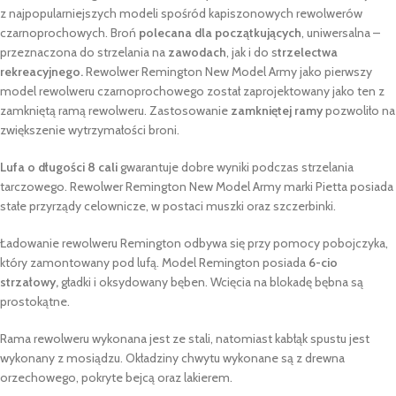
z najpopularniejszych modeli spośród kapiszonowych rewolwerów
czarnoprochowych. Broń
polecana dla początkujących
, uniwersalna –
przeznaczona do strzelania na
zawodach
, jak i do s
trzelectwa
rekreacyjnego.
Rewolwer Remington New Model Army jako pierwszy
model rewolweru czarnoprochowego został zaprojektowany jako ten z
zamkniętą ramą rewolweru. Zastosowanie
zamkniętej ramy
pozwoliło na
zwiększenie wytrzymałości broni.
Lufa o długości 8 cali
gwarantuje dobre wyniki podczas strzelania
tarczowego. Rewolwer Remington New Model Army marki Pietta posiada
stałe przyrządy celownicze, w postaci muszki oraz szczerbinki.
Ładowanie rewolweru Remington odbywa się przy pomocy pobojczyka,
który zamontowany pod lufą. Model Remington posiada
6-cio
strzałowy
,
gładki i oksydowany bęben. Wcięcia na blokadę bębna są
prostokątne.
Rama rewolweru wykonana jest ze stali, natomiast kabłąk spustu jest
wykonany z mosiądzu. Okładziny chwytu wykonane są z drewna
orzechowego, pokryte bejcą oraz lakierem.