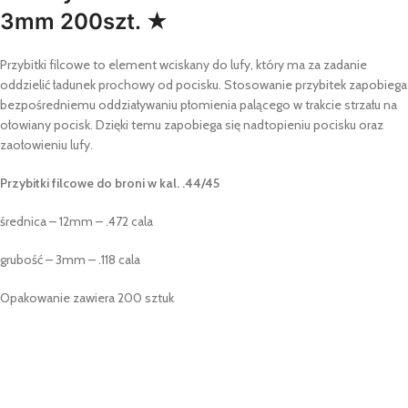
3mm 200szt. ★
Przybitki filcowe to element wciskany do lufy, który ma za zadanie
oddzielić ładunek prochowy od pocisku. Stosowanie przybitek zapobiega
bezpośredniemu oddziaływaniu płomienia palącego w trakcie strzału na
ołowiany pocisk. Dzięki temu zapobiega się nadtopieniu pocisku oraz
zaołowieniu lufy.
Przybitki filcowe do broni w kal. .44/45
średnica – 12mm – .472 cala
grubość – 3mm – .118 cala
Opakowanie zawiera 200 sztuk