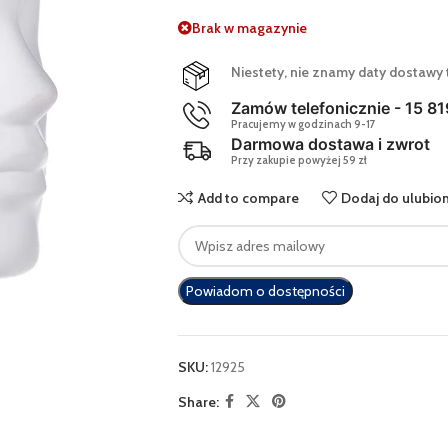
Brak w magazynie
Niestety, nie znamy daty dostawy 
Zamów telefonicznie - 15 81
Pracujemy w godzinach 9-17
Darmowa dostawa i zwrot
Przy zakupie powyżej 59 zł
Add to compare
Dodaj do ulubio
Enter
your
email
Powiadom o dostępności
address
to
join
the
SKU:
12925
waitlist
Share:
for
this