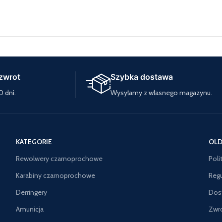
zwrot
Szybka dostawa
0 dni.
Wysyłamy z własnego magazynu.
KATEGORIE
OLD
Rewolwery czarnoprochowe
Poli
Karabiny czarnoprochowe
Reg
Derringery
Dos
Amunicja
Zwr