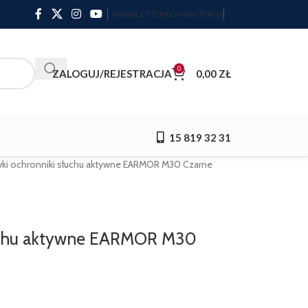
NEWSLETTER
KONTAKT
FAQS
0
ZALOGUJ/REJESTRACJA
0,00
ZŁ
15 819 32 31
ki ochronniki słuchu aktywne EARMOR M30 Czarne
łuchu aktywne EARMOR M30