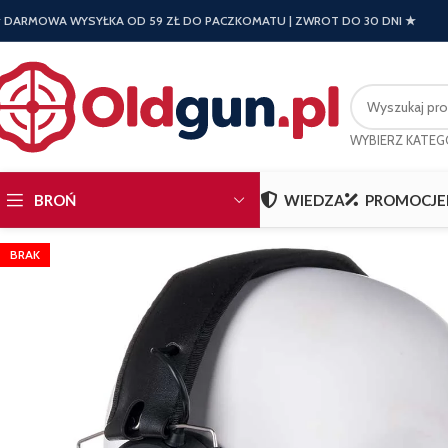
 DARMOWA WYSYŁKA OD 59 ZŁ DO PACZKOMATU | ZWROT DO 30 DNI ★
WYBIERZ KATEG
BROŃ
WIEDZA
PROMOCJE
BRAK