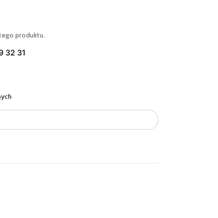
tego produktu.
9 32 31
nych