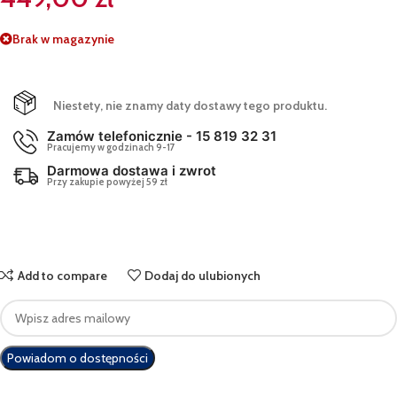
Brak w magazynie
Niestety, nie znamy daty dostawy tego produktu.
Zamów telefonicznie - 15 819 32 31
Pracujemy w godzinach 9-17
Darmowa dostawa i zwrot
Przy zakupie powyżej 59 zł
Add to compare
Dodaj do ulubionych
Enter
your
email
Powiadom o dostępności
address
to