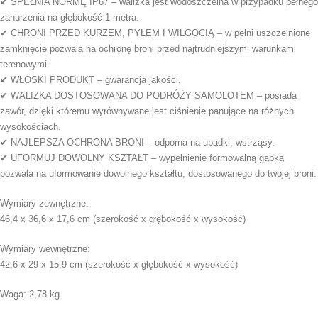
✔ SPEŁNIA NORMĘ IP67 – walizka jest wodoszczelna w przypadku pełnego
zanurzenia na głębokość 1 metra.
✔ CHRONI PRZED KURZEM, PYŁEM I WILGOCIĄ – w pełni uszczelnione
zamknięcie pozwala na ochronę broni przed najtrudniejszymi warunkami
terenowymi.
✔ WŁOSKI PRODUKT – gwarancja jakości.
✔ WALIZKA DOSTOSOWANA DO PODRÓŻY SAMOLOTEM – posiada
zawór, dzięki któremu wyrównywane jest ciśnienie panujące na różnych
wysokościach.
✔ NAJLEPSZA OCHRONA BRONI – odporna na upadki, wstrząsy.
✔ UFORMUJ DOWOLNY KSZTAŁT – wypełnienie formowalną gąbką
pozwala na uformowanie dowolnego kształtu, dostosowanego do twojej broni.
Wymiary zewnętrzne:
46,4 x 36,6 x 17,6 cm (szerokość x głębokość x wysokość)
Wymiary wewnętrzne:
42,6 x 29 x 15,9 cm (szerokość x głębokość x wysokość)
Waga: 2,78 kg