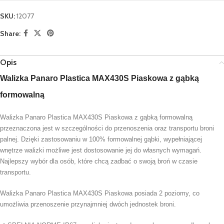
join
the
SKU:
12077
waitlist
Share:
for
this
product
Opis
Walizka Panaro Plastica MAX430S Piaskowa z gąbką
formowalną
Walizka Panaro Plastica MAX430S Piaskowa z gąbką formowalną
przeznaczona jest w szczególności do przenoszenia oraz transportu broni
palnej. Dzięki zastosowaniu w 100% formowalnej gąbki, wypełniającej
wnętrze walizki możliwe jest dostosowanie jej do własnych wymagań.
Najlepszy wybór dla osób, które chcą zadbać o swoją broń w czasie
transportu.
Walizka Panaro Plastica MAX430S Piaskowa posiada 2 poziomy, co
umożliwia przenoszenie przynajmniej dwóch jednostek broni.