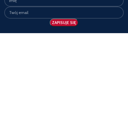
KATEGORIE
OLDGUN.PL
Rewolwery
Polityka Prywatności
czarnoprochowe
Regulamin
Karabiny czarnoprochowe
Dostawa towaru
Derringery
Zwrot zamówienia
Amunicja
Reklamacje
Pielęgnacja broni
O nas
Części