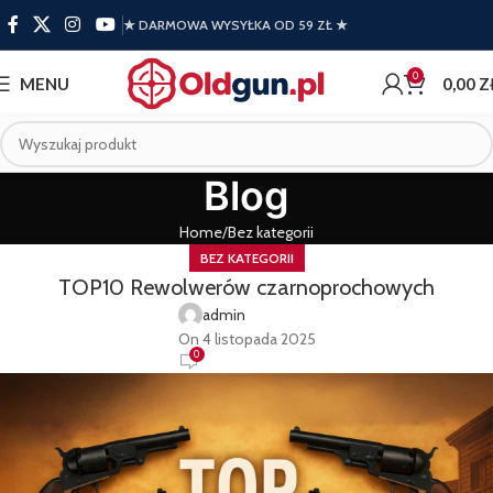
★ DARMOWA WYSYŁKA OD 59 ZŁ ★
0
MENU
0,00
Z
Blog
Home
Bez kategorii
BEZ KATEGORII
TOP10 Rewolwerów czarnoprochowych
admin
On 4 listopada 2025
0