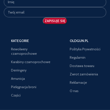
KATEGORIE
OLDGUN.PL
Rewolwery
Polityka Prywatności
czarnoprochowe
Regulamin
Karabiny czarnoprochowe
Dostawa towaru
Derringery
Zwrot zamówienia
Amunicja
Reklamacje
Pielęgnacja broni
O nas
Części